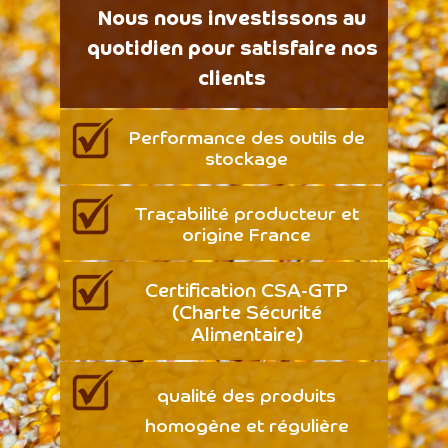
Nous nous investissons au
quotidien pour satisfaire nos
clients
Performance des outils de
stockage
Traçabilité producteur et
origine France
Certification CSA-GTP
(Charte Sécurité
Alimentaire)
qualité des produits
homogène et régulière