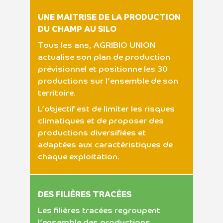
UNE MAITRISE DE LA PRODUCTION
DU CHAMP AU SILO
Tous les ans, AGRIBIO UNION
actualise son plan de production
prévisionnel et positionne les 30
productions sur l’ensemble de son
territoire.
L’objectif est de limiter les risques
climatiques et de proposer des
productions diversifiées et
adaptées aux caractéristiques de
chaque exploitation.
DES FILIÈRES TRACÉES
Les filières tracées regroupent
l’ensemble des productions